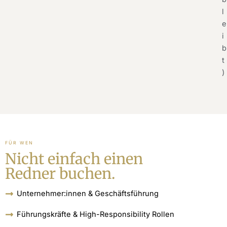
l
e
i
b
t
)
FÜR WEN
Nicht einfach einen
Redner buchen.
Unternehmer:innen & Geschäftsführung
Führungskräfte & High-Responsibility Rollen