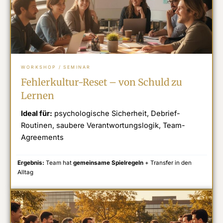
WORKSHOP / SEMINAR
Fehlerkultur-Reset – von Schuld zu
Lernen
Ideal für:
psychologische Sicherheit, Debrief-
Routinen, saubere Verantwortungslogik, Team-
Agreements
Ergebnis:
Team hat
gemeinsame Spielregeln
+ Transfer in den
Alltag