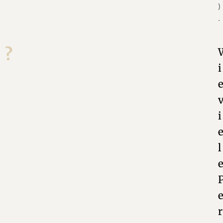
)
.
?
i
i
l
r